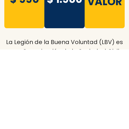
VALOR
La Legión de la Buena Voluntad (LBV) es
una Organización de la Sociedad Civil
(OSC), que trabaja a favor del desarrollo
integral del Ser Humano, por medio de
acciones centradas en la educación y la
inclusión social de los sectores más
vulnerables. La LBV actúa en el Uruguay
desde 1985.