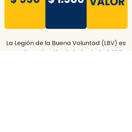
VALOR
La Legión de la Buena Voluntad (LBV) es
una Organización de la Sociedad Civil
(OSC), que trabaja a favor del desarrollo
integral del Ser Humano, por medio de
acciones centradas en la educación y la
inclusión social de los sectores más
vulnerables. La LBV actúa en el Uruguay
desde 1985.