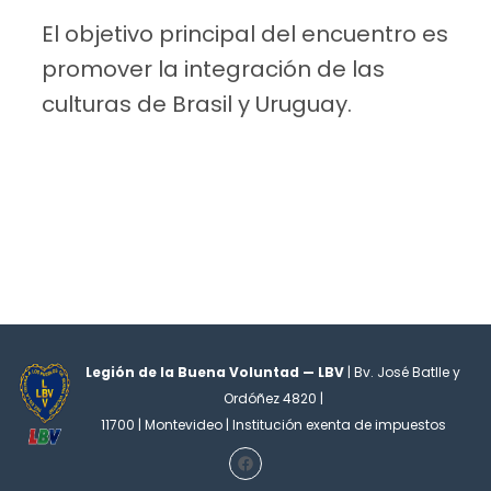
El objetivo principal del encuentro es
promover la integración de las
culturas de Brasil y Uruguay.
Legión de la Buena Voluntad — LBV
| Bv. José Batlle y
Ordóñez 4820 |
11700 | Montevideo | Institución exenta de impuestos
F
a
c